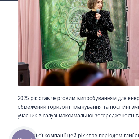
2025 рік став черговим випробуванням для енер
обмежений горизонт планування та постійні змі
учасників галузі максимальної зосередженості та
Для нашої компанії цей рік став періодом глиб