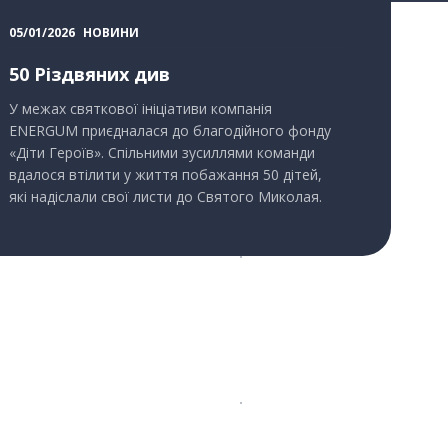
05/01/2026
НОВИНИ
50 Різдвяних див
У межах святкової ініціативи компанія
ENERGUM приєдналася до благодійного фонду
«Діти Героїв». Спільними зусиллями команди
вдалося втілити у життя побажання 50 дітей,
які надіслали свої листи до Святого Миколая.