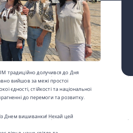
GUM традиційно долучився до Дня
авно вийшов за межі простої
ої єдності, стійкості та національної
прагненні до перемоги та розвитку.
г із Днем вишиванки! Нехай цей